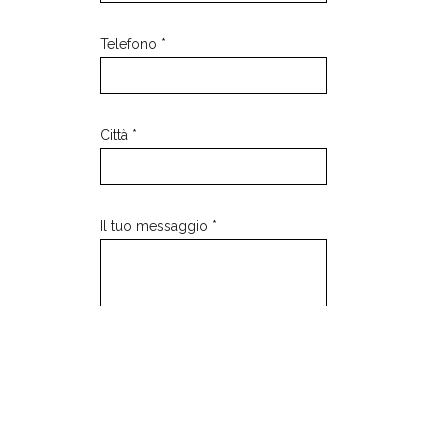
Telefono *
Città *
Il tuo messaggio *
Ho letto e accetto le
condizioni sulla
Privacy Policy
Voglio ricevere le news e