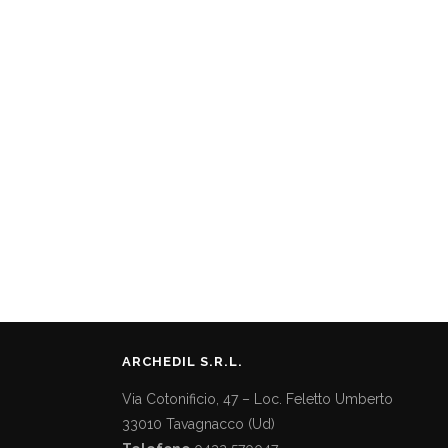
15 Ottobre 2023
LE NUOVE BILICO DI RIMADESIO
Le porte AIR e RADIUS di Rimadesio sono
soluzioni di design che permettono di
dividere
ARCHEDIL S.R.L.
Via Cotonificio, 47 – Loc. Feletto Umberto
33010 Tavagnacco (Ud)