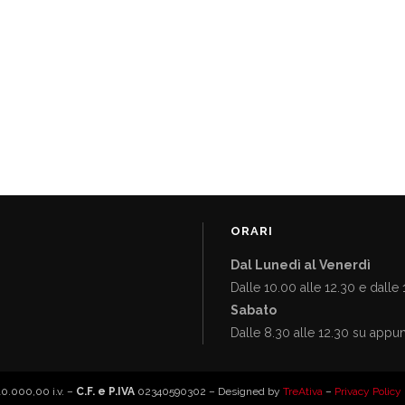
ORARI
Dal Lunedì al Venerdì
Dalle 10.00 alle 12.30 e dalle 
Sabato
Dalle 8.30 alle 12.30 su app
0.000,00 i.v. –
C.F. e P.IVA
02340590302 – Designed by
TreAtiva
–
Privacy Policy