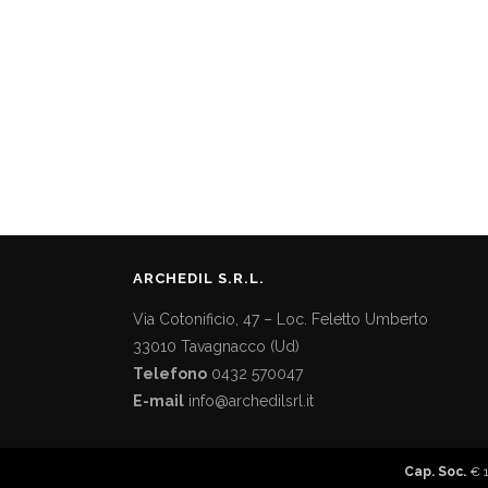
16 Maggio 2026
SYNCRO: IL SISTEMA RIMADESIO
CHE REINVENTA IL MOVIMENTO
DELLE PORTE SCORREVOLI
Questo mese desideriamo presentarvi
Syncro, l'innovativo sistema di scorrimento
con cui Rimadesio porta la divisione
ARCHEDIL S.R.L.
Via Cotonificio, 47 – Loc. Feletto Umberto
33010 Tavagnacco (Ud)
Telefono
0432 570047
E-mail
info@archedilsrl.it
Cap. Soc.
€ 1