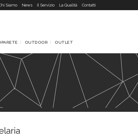
Chi Siamo
News
Il Servizio
La Qualità
Contatti
OPARETE
OUTDOOR
OUTLET
elaria