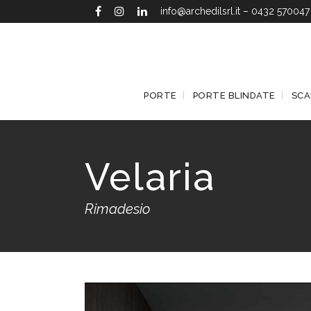
info@archedilsrl.it
–
0432 570047
PORTE
PORTE BLINDATE
SCA
Velaria
Rimadesio