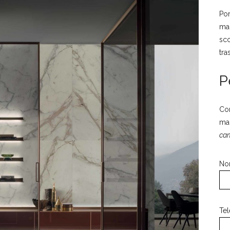
Por
mag
sco
tra
P
Com
mag
cam
No
Tel