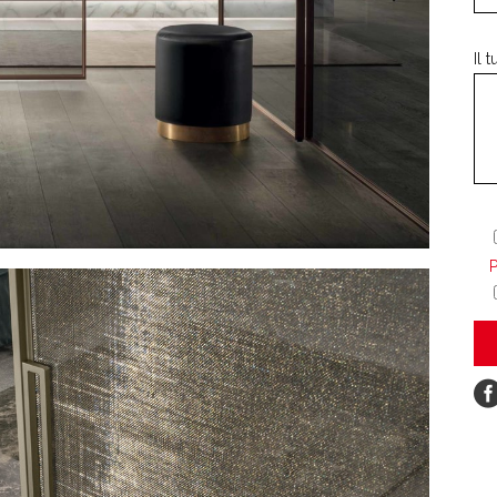
Il 
P