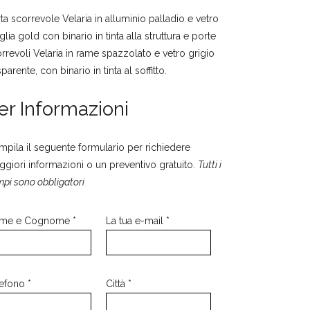
ta scorrevole Velaria in alluminio palladio e vetro
lia gold con binario in tinta alla struttura e porte
rrevoli Velaria in rame spazzolato e vetro grigio
sparente, con binario in tinta al soffitto.
er Informazioni
pila il seguente formulario per richiedere
giori informazioni o un preventivo gratuito.
Tutti i
pi sono obbligatori
me e Cognome *
La tua e-mail *
efono *
Città *