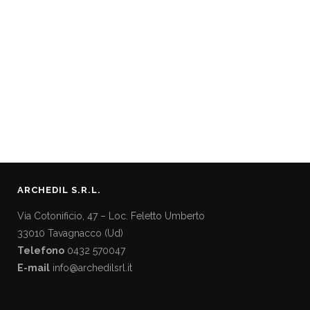
8 Aprile 2025
SISTEMI A GIORNO
ARCHEDIL S.R.L.
Via Cotonificio, 47 – Loc. Feletto Umberto
33010 Tavagnacco (Ud)
Telefono
0432 570047
E-mail
info@archedilsrl.it